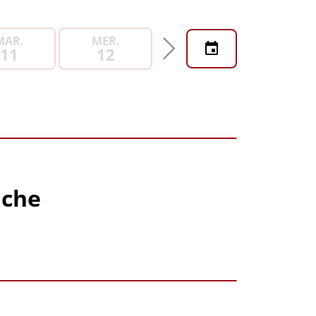
MAR.
MER.
JEU.
VEN.
11
12
13
14
iche