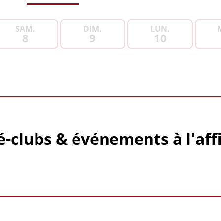
SAM.
DIM.
LUN.
8
9
10
é-clubs & événements à l'aff