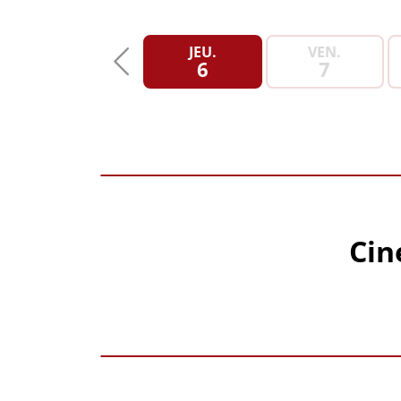
JEU.
VEN.
6
7
Cin